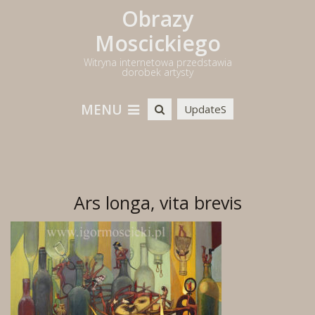
Obrazy
Moscickiego
Witryna internetowa przedstawia
dorobek artysty
MENU
UpdateS
Ars longa, vita brevis