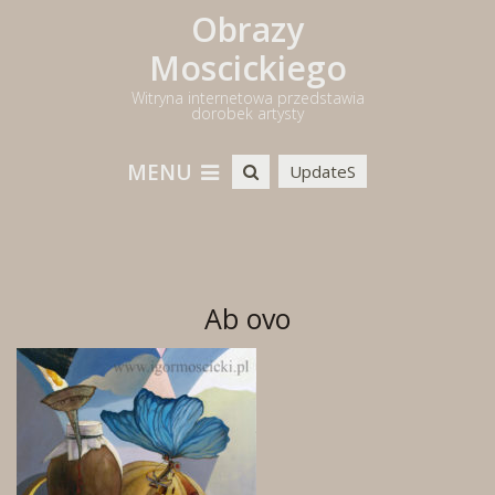
Obrazy
Moscickiego
Witryna internetowa przedstawia
dorobek artysty
MENU
UpdateS
Ab ovo